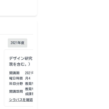
2021
年度
デザイン研究Ｂ(映像メディア表
現を含む。)
開講期
2021
年度
通年
曜日時限
月4
科目分野
教育学部専門科目
教育学部 学校教育教員養
開講部局
成課程
シラバスを確認