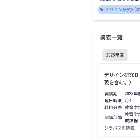
デザイン研究B(
講義一覧
2023
年度
デザイン研究Ｂ
現を含む。)
開講期
2023
年
曜日時限
月4
科目分野
教育学
教育学
開講部局
成課程
シラバスを確認