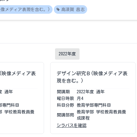
映像メディア表現を含む。)
高須賀 昌志
2022
年度
(映像メディア表
デザイン研究Ｂ(映像メディア表
現を含む。)
度
通年
開講期
2022
年度
通年
曜日時限
月4
部専門科目
科目分野
教育学部専門科目
部 学校教育教員養
教育学部 学校教育教員養
開講部局
成課程
シラバスを確認