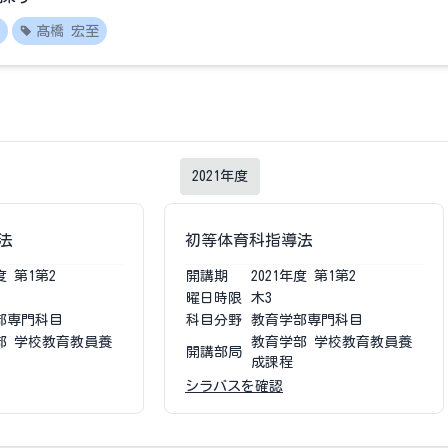
髙橋 宏至
2021
年度
法
初等体育科指導法
度
第1第2
開講期
2021
年度
第1第2
曜日時限
木3
部専門科目
科目分野
教育学部専門科目
部 学校教育教員養
教育学部 学校教育教員養
開講部局
成課程
シラバスを確認