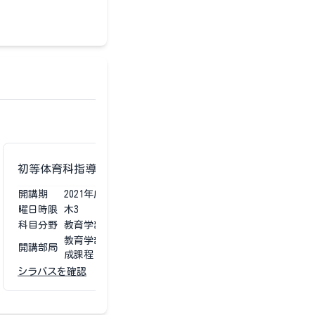
初等体育科指導法
開講期
2021
年度
第3第4
曜日時限
木3
科目分野
教育学部専門科目
教育学部 学校教育教員養
開講部局
成課程
シラバスを確認