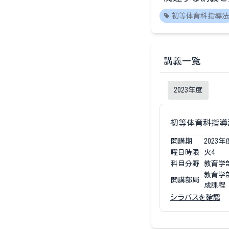
初等体育科指導法
講義一覧
2023
年度
初等体育科指導
開講期
2023
年
曜日時限
火4
科目分野
教育学
教育学
開講部局
成課程
シラバスを確認