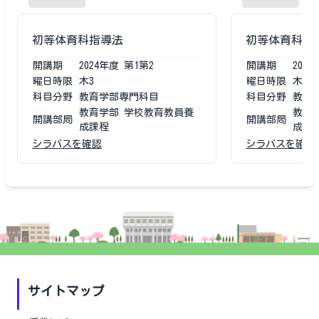
初等体育科指導法
初等体育科指
開講期
2024
年度
第1第2
開講期
2023
曜日時限
木3
曜日時限
木3
科目分野
教育学部専門科目
科目分野
教育
教育学部 学校教育教員養
教育
開講部局
開講部局
成課程
成課
シラバスを確認
シラバスを確認
サイトマップ