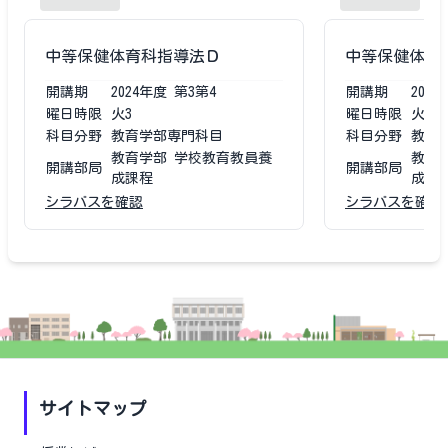
中等保健体育科指導法Ｄ
中等保健体育
開講期
2024
年度
第3第4
開講期
2023
曜日時限
火3
曜日時限
火3
科目分野
教育学部専門科目
科目分野
教育
教育学部 学校教育教員養
教育
開講部局
開講部局
成課程
成課
シラバスを確認
シラバスを確認
サイトマップ