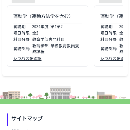
運動学（運動方法学を含む）
運動学（運動
開講期
2024
年度
第1第2
開講期
2023
曜日時限
金2
曜日時限
金2
科目分野
教育学部専門科目
科目分野
教育
教育学部 学校教育教員養
教育
開講部局
開講部局
成課程
成課
シラバスを確認
シラバスを確認
サイトマップ