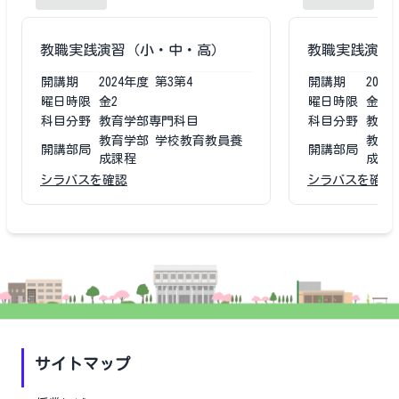
教職実践演習（小・中・高）
教職実践演習
開講期
2024
年度
第3第4
開講期
2023
曜日時限
金2
曜日時限
金2
科目分野
教育学部専門科目
科目分野
教育
教育学部 学校教育教員養
教育
開講部局
開講部局
成課程
成課
シラバスを確認
シラバスを確認
サイトマップ