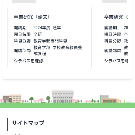
卒業研究（論文）
卒業研究（論
開講期
2024
年度
通年
開講期
2023
曜日時限
卒研
曜日時限
卒研
科目分野
教育学部専門科目
科目分野
教育
教育学部 学校教育教員養
教育
開講部局
開講部局
成課程
成課
シラバスを確認
シラバスを確認
サイトマップ