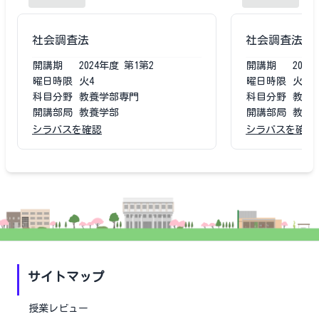
社会調査法
社会調査法
開講期
2024
年度
第1第2
開講期
2023
曜日時限
火4
曜日時限
火4
科目分野
教養学部専門
科目分野
教養
開講部局
教養学部
開講部局
教養
シラバスを確認
シラバスを確認
サイトマップ
授業レビュー