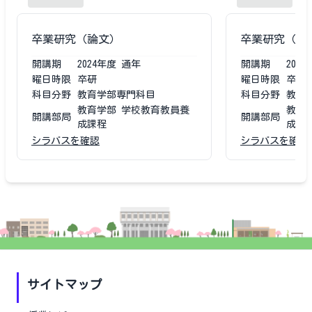
卒業研究（論文）
卒業研究（論
開講期
2024
年度
通年
開講期
2023
曜日時限
卒研
曜日時限
卒研
科目分野
教育学部専門科目
科目分野
教育
教育学部 学校教育教員養
教育
開講部局
開講部局
成課程
成課
シラバスを確認
シラバスを確認
サイトマップ