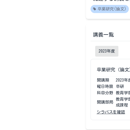
卒業研究(論文)
講義一覧
2023
年度
卒業研究（論文
開講期
2023
年
曜日時限
卒研
科目分野
教育学
教育学
開講部局
成課程
シラバスを確認