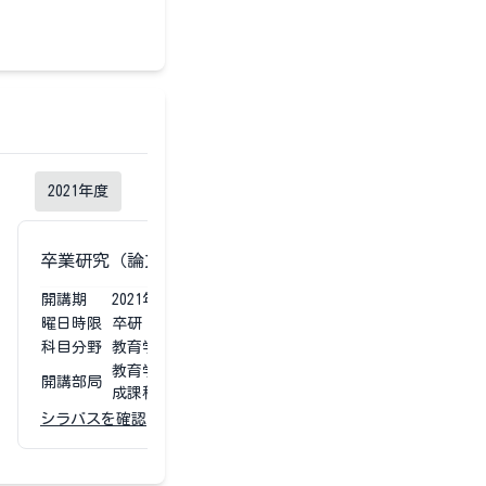
2021
年度
卒業研究（論文）
開講期
2021
年度
通年
曜日時限
卒研
科目分野
教育学部専門科目
教育学部 学校教育教員養
開講部局
成課程
シラバスを確認