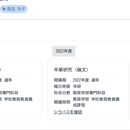
島田 玲子
2022
年度
）
卒業研究（論文）
度
通年
開講期
2022
年度
通年
曜日時限
卒研
部専門科目
科目分野
教育学部専門科目
部 学校教育教員養
教育学部 学校教育教員養
開講部局
成課程
シラバスを確認