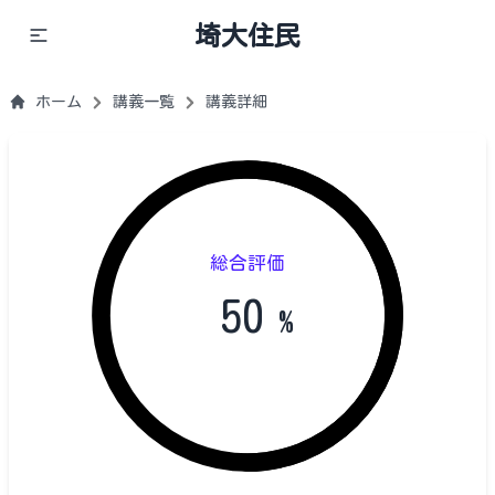
埼大住民
ホーム
講義一覧
講義詳細
総合評価
50
%