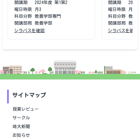
開講期
2024
年度
第1第2
開講期
2023
曜日時限
月3
曜日時限
月1
科目分野
教養学部専門
科目分野
教養
開講部局
教養学部
開講部局
教養
シラバスを確認
シラバスを確認
サイトマップ
授業レビュー
サークル
埼大新聞
お知らせ