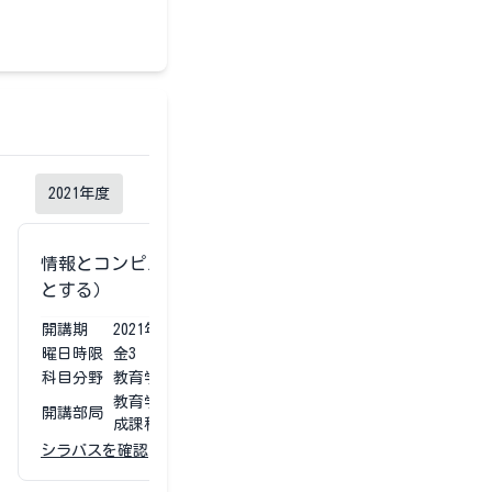
2021
年度
情報とコンピュータ（実習を主
とする）
開講期
2021
年度
第3第4
曜日時限
金3
科目分野
教育学部専門科目
教育学部 学校教育教員養
開講部局
成課程
シラバスを確認