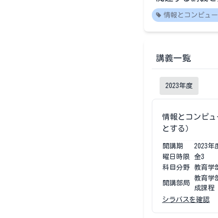
情報とコンピュー
講義一覧
2023
年度
情報とコンピュ
とする）
開講期
2023
年
曜日時限
金3
科目分野
教育学
教育学
開講部局
成課程
シラバスを確認