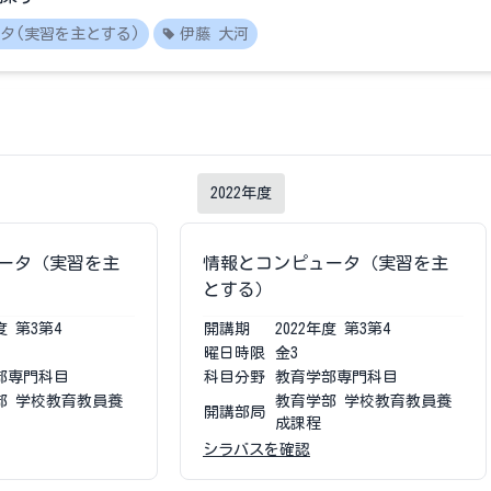
タ(実習を主とする)
伊藤 大河
2022
年度
ータ（実習を主
情報とコンピュータ（実習を主
とする）
度
第3第4
開講期
2022
年度
第3第4
曜日時限
金3
部専門科目
科目分野
教育学部専門科目
部 学校教育教員養
教育学部 学校教育教員養
開講部局
成課程
シラバスを確認