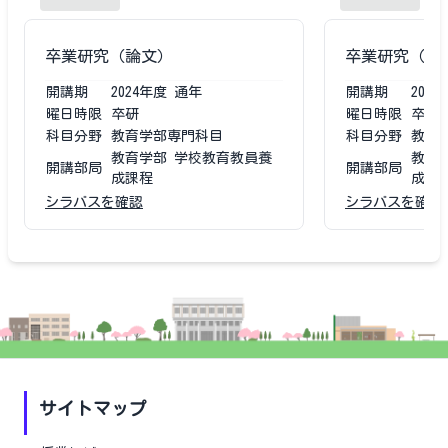
卒業研究（論文）
卒業研究（論
開講期
2024
年度
通年
開講期
2023
曜日時限
卒研
曜日時限
卒研
科目分野
教育学部専門科目
科目分野
教育
教育学部 学校教育教員養
教育
開講部局
開講部局
成課程
成課
シラバスを確認
シラバスを確認
サイトマップ