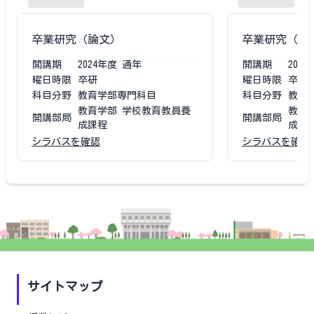
卒業研究（論文）
卒業研究（論
開講期
2024
年度
通年
開講期
2023
曜日時限
卒研
曜日時限
卒研
科目分野
教育学部専門科目
科目分野
教育
教育学部 学校教育教員養
教育
開講部局
開講部局
成課程
成課
シラバスを確認
シラバスを確認
サイトマップ