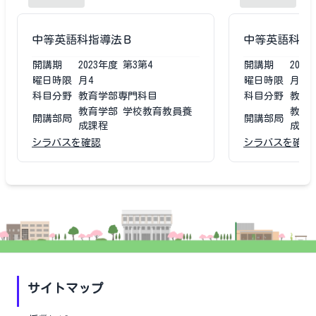
中等英語科指導法Ｂ
中等英語科指
開講期
2023
年度
第3第4
開講期
2022
曜日時限
月4
曜日時限
月4
科目分野
教育学部専門科目
科目分野
教育
教育学部 学校教育教員養
教育
開講部局
開講部局
成課程
成課
シラバスを確認
シラバスを確認
サイトマップ