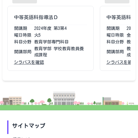
中等英語科指導法Ｄ
中等英語科指
開講期
2024
年度
第3第4
開講期
2023
曜日時限
火5
曜日時限
金2
科目分野
教育学部専門科目
科目分野
教育
教育学部 学校教育教員養
教育
開講部局
開講部局
成課程
成課
シラバスを確認
シラバスを確認
サイトマップ