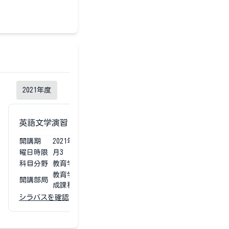
2021
年度
英語文学演習 IIA
開講期
2021
年度
第1第2
曜日時限
月3
科目分野
教育学部専門科目
教育学部 学校教育教員養
開講部局
成課程
シラバスを確認