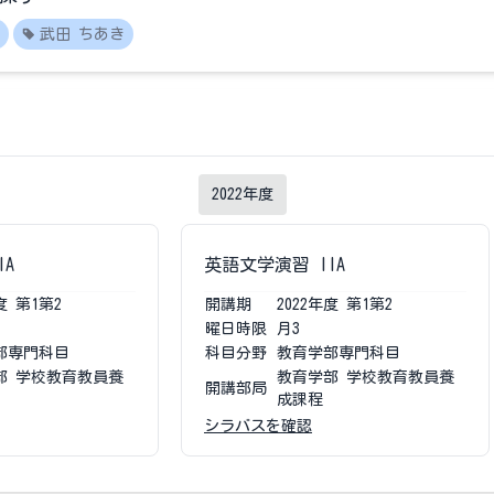
武田 ちあき
2022
年度
IA
英語文学演習 IIA
度
第1第2
開講期
2022
年度
第1第2
曜日時限
月3
部専門科目
科目分野
教育学部専門科目
部 学校教育教員養
教育学部 学校教育教員養
開講部局
成課程
シラバスを確認