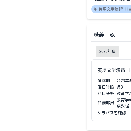
英語文学演習 IIA
講義一覧
2023
年度
英語文学演習 I
開講期
2023
年
曜日時限
月3
科目分野
教育学
教育学
開講部局
成課程
シラバスを確認