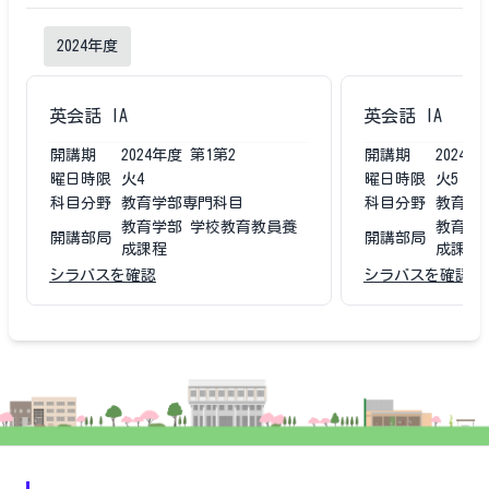
2024
年度
英会話 IA
英会話 IA
開講期
2024
年度
第1第2
開講期
2024
年
曜日時限
火4
曜日時限
火5
科目分野
教育学部専門科目
科目分野
教育学
教育学部 学校教育教員養
教育学
開講部局
開講部局
成課程
成課程
シラバスを確認
シラバスを確認