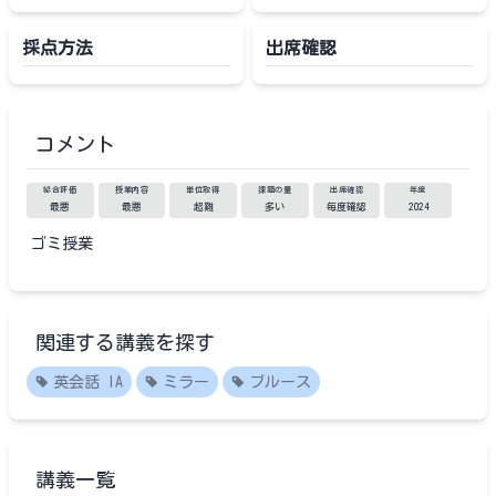
採点方法
出席確認
コメント
総合評価
授業内容
単位取得
課題の量
出席確認
年度
最悪
最悪
超難
多い
毎度確認
2024
ゴミ授業
関連する講義を探す
英会話 IA
ミラー
ブルース
講義一覧