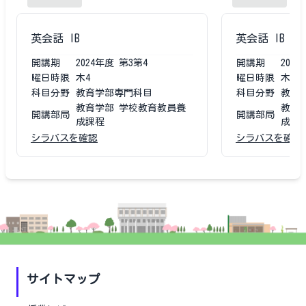
英会話 IB
英会話 IB
開講期
2024
年度
第3第4
開講期
2023
曜日時限
木4
曜日時限
木4
科目分野
教育学部専門科目
科目分野
教育
教育学部 学校教育教員養
教育
開講部局
開講部局
成課程
成課
シラバスを確認
シラバスを確認
サイトマップ