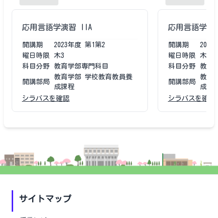
応用言語学演習 IIA
応用言語学演習
開講期
2023
年度
第1第2
開講期
2022
曜日時限
木3
曜日時限
木3
科目分野
教育学部専門科目
科目分野
教育
教育学部 学校教育教員養
教育
開講部局
開講部局
成課程
成課
シラバスを確認
シラバスを確認
サイトマップ