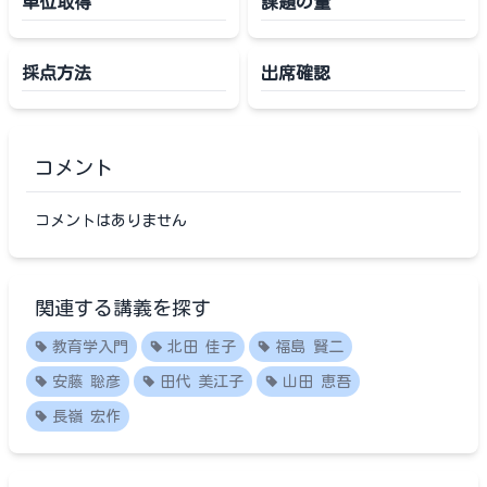
単位取得
課題の量
採点方法
出席確認
コメント
コメントはありません
関連する講義を探す
教育学入門
北田 佳子
福島 賢二
安藤 聡彦
田代 美江子
山田 恵吾
長嶺 宏作