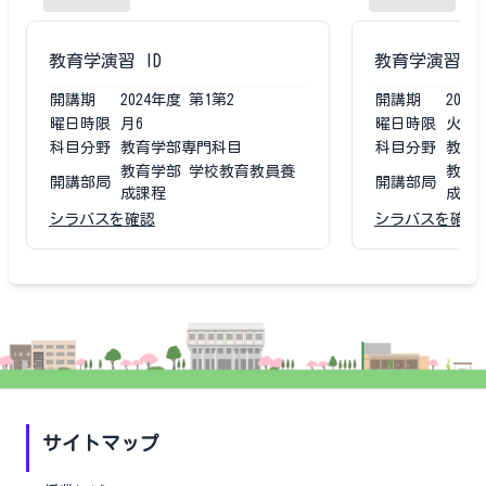
教育学演習 ID
教育学演習 I
開講期
2024
年度
第1第2
開講期
2023
曜日時限
月6
曜日時限
火6
科目分野
教育学部専門科目
科目分野
教育
教育学部 学校教育教員養
教育
開講部局
開講部局
成課程
成課
シラバスを確認
シラバスを確認
サイトマップ