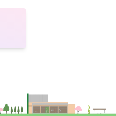
開講期
指定しない
前期
後期