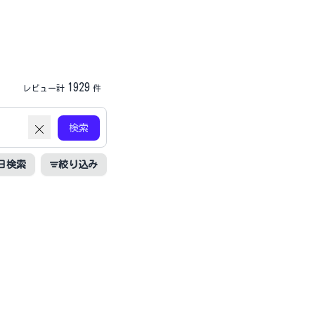
1929
レビュー計
件
検索
日検索
絞り込み