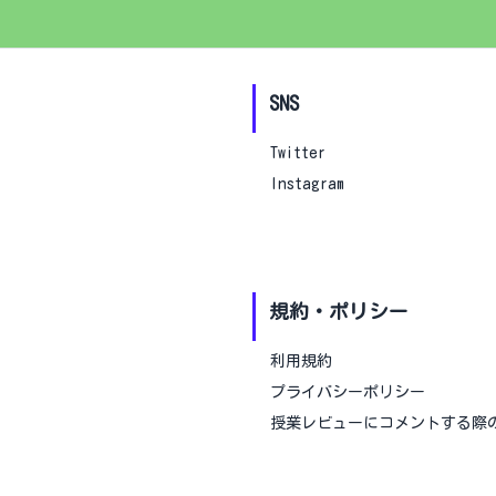
開講部局
指定しない
SNS
基盤
教養学部
Twitter
教育学部
Instagram
経済学部
理学部
工学部
規約・ポリシー
利用規約
プライバシーポリシー
授業レビューにコメントする際