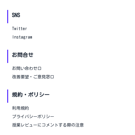
SNS
Twitter
Instagram
お問合せ
お問い合わせ口
改善要望・ご意見窓口
並び順
総合評価が高い順
規約・ポリシー
単位取得しやすい順
利用規約
開講期
プライバシーポリシー
指定しない
授業レビューにコメントする際の注意
前期
後期