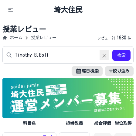
埼大住民
授業レビュー
1930
ホーム
授業レビュー
レビュー計
件
検索
曜日検索
絞り込み
科目名
担当教員
総合評価
単位取得