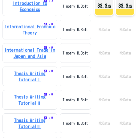
3
x
Introduction to
33.3
33.3
Timothy B.Bolt
点
点
Economics
0
x
International Economic
Timothy B.Bolt
NoData
NoData
Theory
0
x
International Trade in
Timothy B.Bolt
NoData
NoData
Japan and Asia
0
x
Thesis Writing
Timothy B.Bolt
NoData
NoData
TutorialⅠ
0
x
Thesis Writing
Timothy B.Bolt
NoData
NoData
TutorialⅡ
0
x
Thesis Writing
Timothy B.Bolt
NoData
NoData
TutorialⅢ