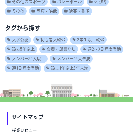
その他のスポーツ
バレーボール
乗り物
その他
写真・映像
演奏・歌唱
タグから探す
大学公認
初心者大歓迎
2年生以上歓迎
設立5年以上
会費・部費なし
週2～3日程度活動
メンバー30人以上
メンバー15人未満
週1日程度活動
設立1年以上5年未満
サイトマップ
授業レビュー