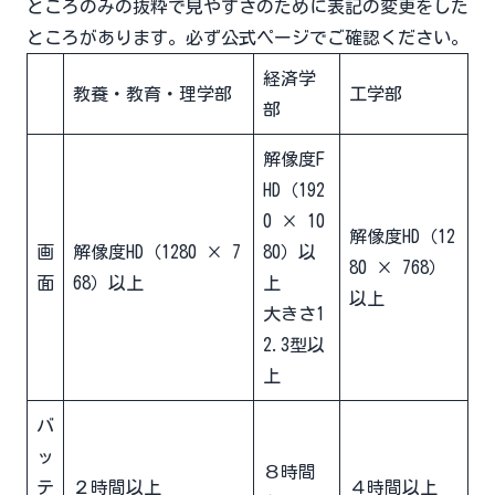
ところのみの抜粋で見やすさのために表記の変更をした
ところがあります。必ず
公式ページ
でご確認ください。
経済学
教養・教育・理学部
工学部
部
解像度F
HD（192
0 × 10
解像度HD（12
画
解像度HD（1280 × 7
80）以
80 × 768）
面
68）以上
上
以上
大きさ1
2.3型以
上
バ
ッ
８時間
テ
２時間以上
４時間以上