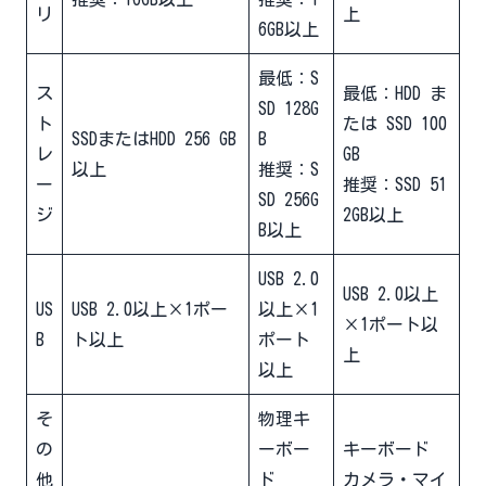
リ
上
6GB以上
最低：S
ス
最低：HDD ま
SD 128G
ト
たは SSD 100
SSDまたはHDD 256 GB
B
レ
GB
以上
推奨：S
ー
推奨：SSD 51
SD 256G
ジ
2GB以上
B以上
USB 2.0
USB 2.0以上
US
USB 2.0以上×1ポー
以上×1
×1ポート以
B
ト以上
ポート
上
以上
そ
物理キ
の
ーボー
キーボード
他
ド
カメラ・マイ