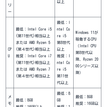
以上
リ
ー
最低：I
最低：Intel Core i5
ntel Co
Windows 11が
(第11世代)相当以上
re i5
稼働するCPU
または AMD Ryzen 5
第8世代
（Intel CPU
CP
(第４世代)相当以上
以上
第8世代以
U
推奨：Intel Core i7
推奨：I
降、Ryzen 20
(第11世代)相当以上
ntel Co
00シリーズ以
または AMD Ryzen 7
re i5
降）
(第４世代)相当以上
第11世
代以上
最低：8
メ
最低：8GB
最低：8GB
GB
モ
推奨：16GB以
推奨：16GB以上
推奨：1