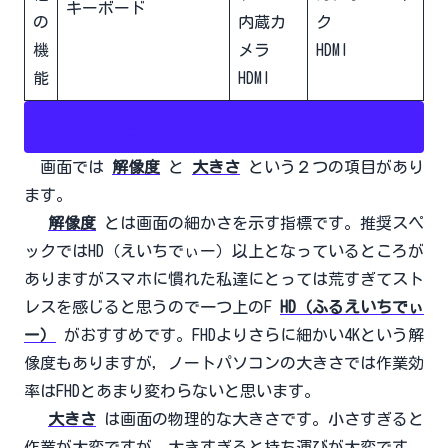
キーボード
の
内蔵カ
ク
機
メラ
HDMI
能
HDMI
画面の大きさ
画面では
解像度
と
大きさ
という２つの項目があり
ます。
解像度
とは画面の細かさを示す指標です。推奨スペ
ックではHD（えいちでぃー）以上となっているところが
ありますがスマホに慣れた私達にとっては荒すぎてスト
レスを感じると思うので一つ上のF
HD（ふるえいちでぃ
ー）
がおすすめです。FHDよりさらに細かい4Kという解
像度もありますが，ノートパソコンの大きさでは作業効
率はFHDとあまり変わらないと思います。
大きさ
は画面の物理的な大きさです。小さすぎると
作業が大変ですが，大きすぎると持ち運びが大変です。