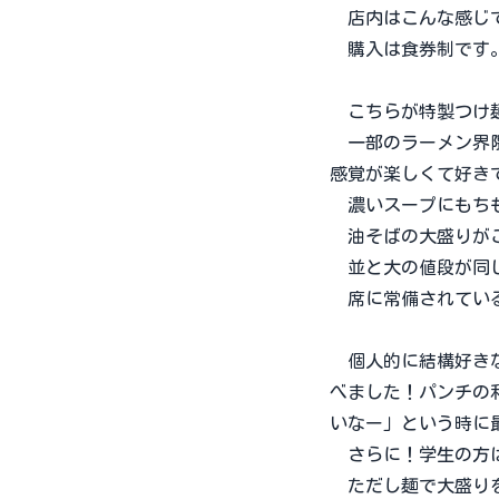
店内はこんな感じで
購入は食券制です。
こちらが特製つけ
一部のラーメン界隈
感覚が楽しくて好き
濃いスープにもちも
油そばの大盛りが
並と大の値段が同じ
席に常備されている
個人的に結構好きな
べました！パンチの
いなー」という時に
さらに！学生の方は
ただし麺で大盛りを