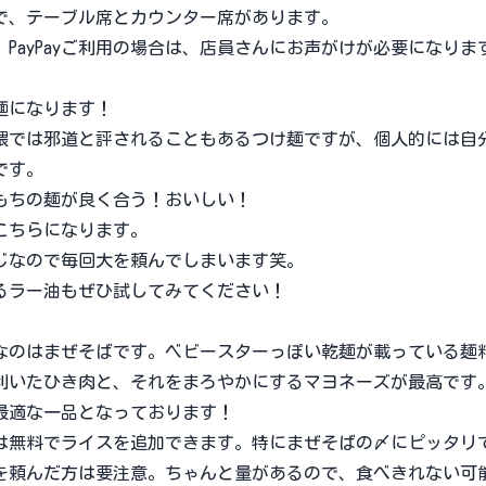
、テーブル席とカウンター席があります。
PayPayご利用の場合は、店員さんにお声がけが必要になりま
麺になります！
では邪道と評されることもあるつけ麺ですが、個人的には自
です。
ちの麺が良く合う！おいしい！
こちらになります。
なので毎回大を頼んでしまいます笑。
ラー油もぜひ試してみてください！
のはまぜそばです。ベビースターっぽい乾麺が載っている麺
利いたひき肉と、それをまろやかにするマヨネーズが最高です
最適な一品となっております！
無料でライスを追加できます。特にまぜそばの〆にピッタリ
頼んだ方は要注意。ちゃんと量があるので、食べきれない可