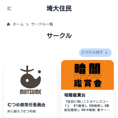
埼大住民
ホーム
サークル一覧
サークル
タグから探す
暗闇鑑賞会
『芸術に暗いことがドレスコー
むつめ祭常任委員会
ド』 #サ費無し #束縛無し #事
前知識無し #年中新歓 兼サーも
共に創ろうむつめ祭
しやすいです！