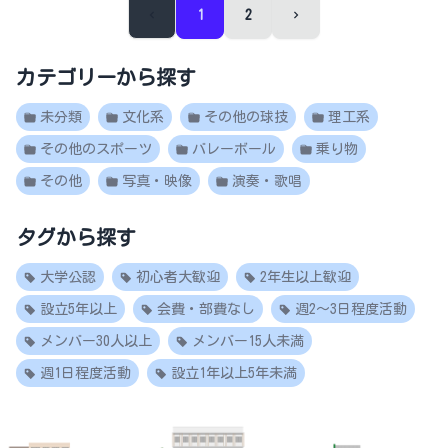
1
2
カテゴリーから探す
未分類
文化系
その他の球技
理工系
その他のスポーツ
バレーボール
乗り物
その他
写真・映像
演奏・歌唱
タグから探す
大学公認
初心者大歓迎
2年生以上歓迎
設立5年以上
会費・部費なし
週2～3日程度活動
メンバー30人以上
メンバー15人未満
週1日程度活動
設立1年以上5年未満