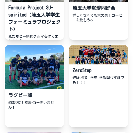
Formula Project SU-
埼玉大学珈琲同好会
spirited（埼玉大学学生
詳しくなくても大丈夫！コーヒ
ーを飲もう☕️
フォーミュラプロジェク
ト）
私たちと一緒にクルマを作りま
せんか？
ZeroStep
経験,性別,学年,学部問わず誰で
も！！！
ラグビー部
練習週2！監督•コーチいませ
ん！