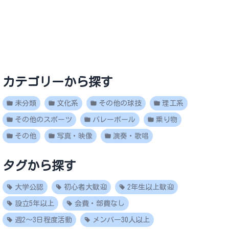
カテゴリーから探す
未分類
文化系
その他の球技
理工系
その他のスポーツ
バレーボール
乗り物
その他
写真・映像
演奏・歌唱
タグから探す
大学公認
初心者大歓迎
2年生以上歓迎
設立5年以上
会費・部費なし
週2～3日程度活動
メンバー30人以上