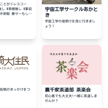
ことがドレスコー
宇宙工学サークルあかと
し #束縛無し #事前
 兼サーもしや
き
宇宙工学の夜明けを見に行きまし
ょう！
裏千家茶道部 茶楽会
挑戦のきっかけをつ
初心者でも大丈夫!一緒に茶道しま
せんか？