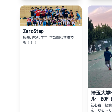
ZeroStep
経験,性別,学年,学部問わず誰で
も！！！
埼玉大学
ル BOP 
初心者、経験
迎！ゆる〜く