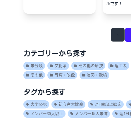
ルです！
カテゴリーから探す
未分類
文化系
その他の球技
理工系
その他
写真・映像
演奏・歌唱
タグから探す
大学公認
初心者大歓迎
2年生以上歓迎
メンバー30人以上
メンバー15人未満
週1日