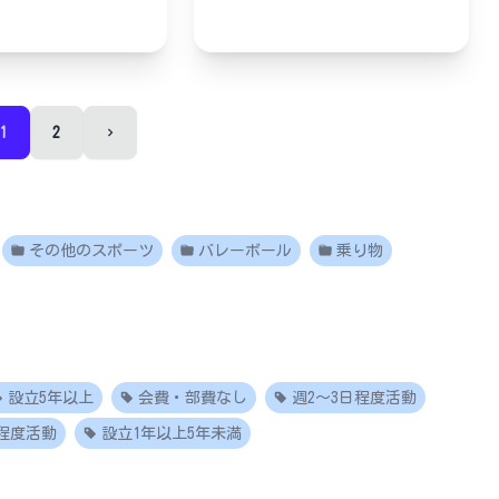
1
2
その他のスポーツ
バレーボール
乗り物
設立5年以上
会費・部費なし
週2～3日程度活動
程度活動
設立1年以上5年未満