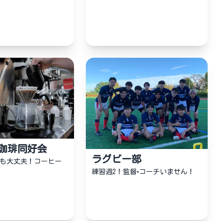
珈琲同好会
ラグビー部
も大丈夫！コーヒー
練習週2！監督•コーチいません！