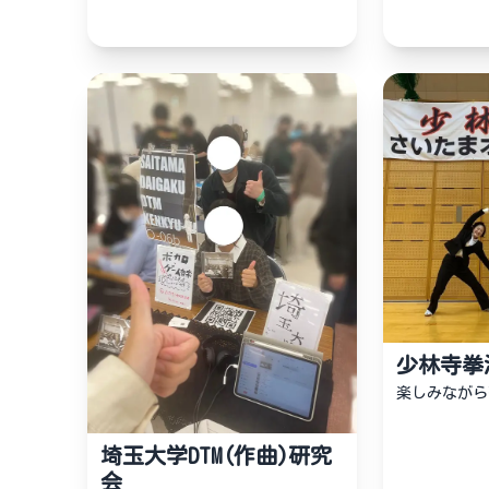
少林寺拳
楽しみながら
埼玉大学DTM(作曲)研究
会