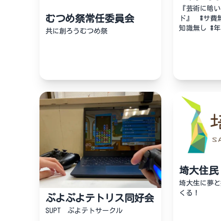
『芸術に暗い
むつめ祭常任委員会
ド』 #サ費無
知識無し #年中新歓
共に創ろうむつめ祭
すいです！
埼大住民
埼大生に夢と
くる！
ぷよぷよテトリス同好会
SUPT ぷよテトサークル